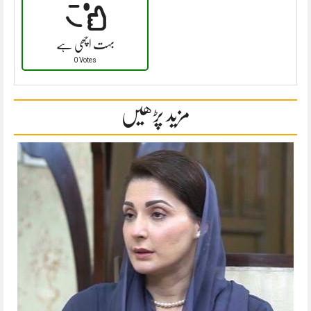
بہت اچھی ہے
0 Votes
مزید پڑھیں