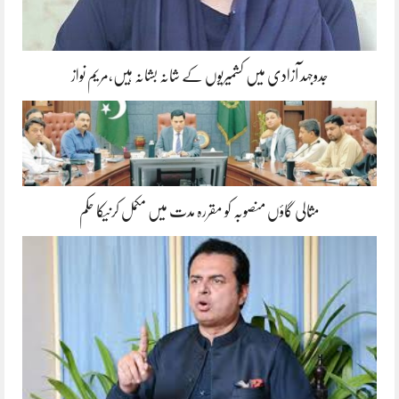
جدوجہد آزادی میں کشمیریوں کے شانہ بشانہ ہیں،مریم نواز
مثالی گاؤں منصوبہ کو مقررہ مدت میں مکمل کرنیکا حکم