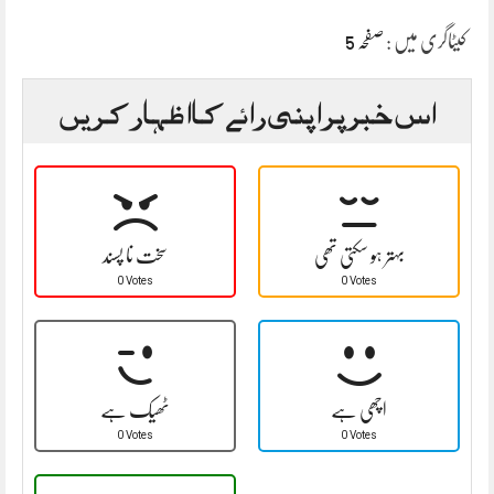
کیٹاگری میں :
صفحہ 5
اس خبر پر اپنی رائے کا اظہار کریں
بہتر ہو سکتی تھی
سخت نا پسند
0 Votes
0 Votes
اچھی ہے
ٹھیک ہے
0 Votes
0 Votes