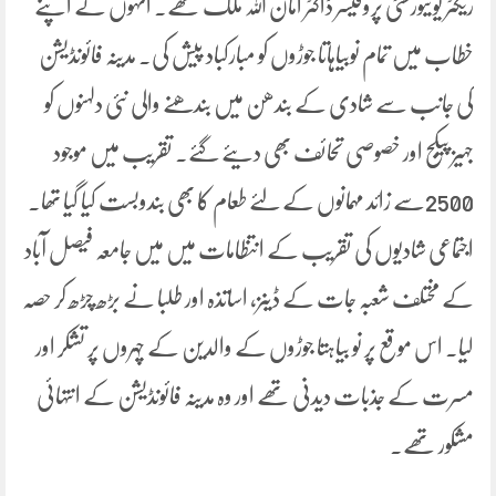
ریکٹر یونیورسٹی پروفیسر ڈاکٹر امان اللہ ملک تھے۔ انہوں نے اپنے
خطاب میں تمام نوبیاہاتا جوڑوں کو مبارکباد پیش کی۔ مدینہ فائونڈیشن
کی جانب سے شادی کے بندھن میں بندھنے والی نئی دلہنوں کو
جہیز پیکج اور خصوصی تحائف بھی دیئے گئے۔ تقریب میں موجود
2500سے زائد مہمانوں کے لئے طعام کا بھی بندوبست کیا گیا تھا۔
اجتماعی شادیوں کی تقریب کے انتظامات میں میں جامعہ فیصل آباد
کے مختلف شعبہ جات کے ڈینز، اساتذہ اور طلبا نے بڑھ چڑھ کر حصہ
لیا۔ اس موقع پر نو بیاہتا جوڑوں کے والدین کے چہروں پر تشکر اور
مسرت کے جذبات دیدنی تھے اور وہ مدینہ فائونڈیشن کے انتہائی
مشکور تھے۔