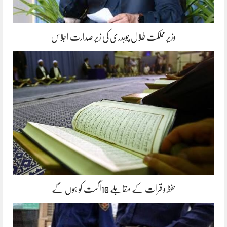
وزیر مملکت طلال چوہدری کی زیر صدارت اجلاس
حفظ و قرات کے مقابلے 10اگست کو ہوں گے