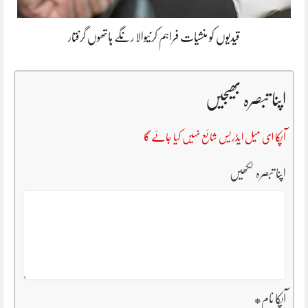
قیدیوں کو منشیات فراہم کرنیوالا رنگے ہاتھوں گرفتار
اپنا تبصرہ بھیجیں
آپکا ای میل ایڈریس شائع نہیں کیا جائے گا
اپنا تبصرہ لکھیں
آپکا نام
*