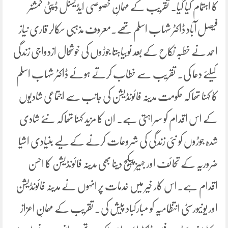
کا اہتمام کیا گیا۔ تقریب کے مہمانِ خصوصی ایڈیشنل ڈپٹی کمشنر
فیصل آباد ڈاکٹر شہاب اسلم تھے۔معروف مذہبی سکالر قاری نیاز
احمد نے خطبہ نکاح کے بعد نوبیاہتا جوڑوں کی خوشحال ازدواجی زندگی
کیلئے دعا کی۔ تقریب سے خطاب کرتے ہوئے ڈاکٹر شہاب اسلم
کا کہنا تھا کہ حکومت مدینہ فائونڈیشن کی جانب سے اجتماعی شادیوں
کے اس اقدام کو سراہتی ہے۔ ان کا مزید کہنا تھا کہ نئے شادی
شدہ جوڑوں کو نئی زندگی کی شروعات کرنے کے لیے بنیادی اشیا
ضروریہ کے تحائف اور جہیز پیکج دینا بھی مدینہ فائونڈیشن کا احسن
اقدام ہے۔اس کار خیر میں خدمات پر انہوں نے مدینہ فائونڈیشن
اور یونیورسٹی انتظامیہ کو مبارکباد پیش کی۔ تقریب کے مہمانِ اعزاز