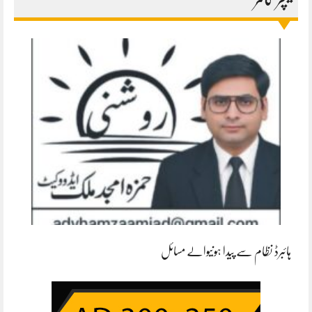
ہائبرڈ نظام سے پیدا ہونیوالے مسائل