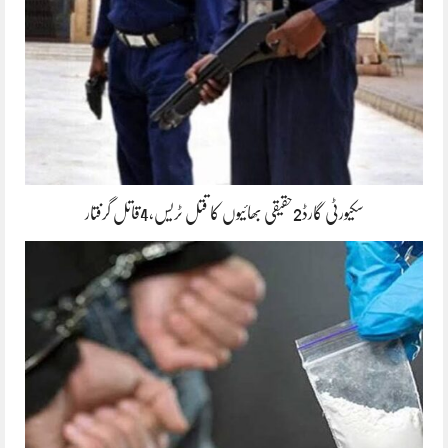
سکیورٹی گارڈ2حقیقی بھائیوں کا قتل ٹریس،4قاتل گرفتار