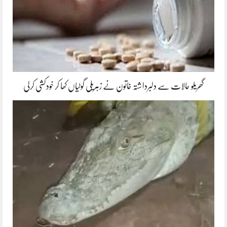
گھریلو حالات سے دلبرداشتہ خاتون نے زہریلی گولیاں کھا کر خودکشی کرلی