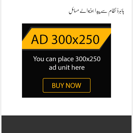
ہائبرڈ نظام سے پیدا ہونیوالے مسائل