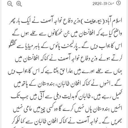
مئ 19, 2026
اسلام آباد (بیوروچیف)وزیر دفاع خواجہ آصف نے ایک بار پھر
واضح کیا ہے کہ افغانستان میں جن ٹھکانوں سے حملے ہوں گے
اس کا جواب دیں گے۔پارلیمنٹ ہائوس کے باہر میڈیا سے گفتگو
کرتے ہوئے وزیر دفاع خواجہ آصف نے کہا کہ افغانستان میں
جہاں سے حملے ہورے ہیں ہمارا حق بنتا ہے کہ اس کا جواب دیں
گے۔انہوں نے کہا کہ افغان طالبان، ہندوستان کے ہاتھ میں
کھیل رہے ہیں، طالبان کو ہدایت دہلی سے آتی ہیں جب تک
انہیں ہندوستان ہاں نہیں کرے گا وہ کسی چیز میں حامی نہیں
بھریں گے۔خواجہ آصف نے کہا کہ افغان طالبان سے کہا لکھ کر