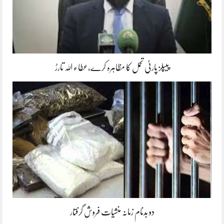
پیپلز پارٹی تحمل کا مظاہرہ کرے،عطاء اللہ تارڑ
دو بدنام زمانہ منشیات فروش گرفتار