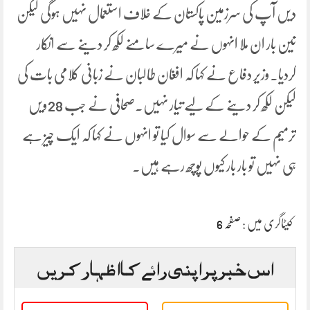
دیں آپ کی سرزمین پاکستان کے خلاف استعمال نہیں ہوگی لیکن
تین بار ان ملا انہوں نے میرے سامنے لکھ کر دینے سے انکار
کردیا۔وزیر دفاع نے کہا کہ افغان طالبان نے زبانی کلامی بات کی
لیکن لکھ کر دینے کے لیے تیار نہیں۔صحافی نے جب 28ویں
ترمیم کے حوالے سے سوال کیا تو انہوں نے کہا کہ ایک چیز ہے
ہی نہیں تو بار بار کیوں پوچھ رہے ہیں۔
کیٹاگری میں :
صفحہ 6
اس خبر پر اپنی رائے کا اظہار کریں