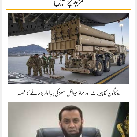
مزید پڑھیں
پینٹاگون کا پیٹریاٹ اور تھاڈ میزائل سسٹمز کی پیداوار بڑھانے کا فیصلہ