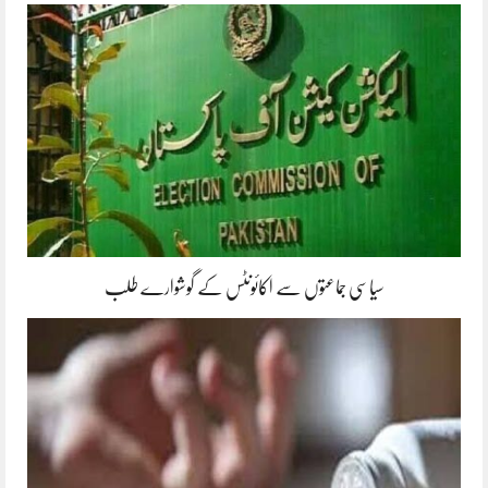
سیاسی جماعتوں سے اکائونٹس کے گوشوارے طلب