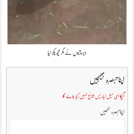
دیہاتیوں نے مگر مچھ پکڑ لیا
اپنا تبصرہ بھیجیں
آپکا ای میل ایڈریس شائع نہیں کیا جائے گا
اپنا تبصرہ لکھیں