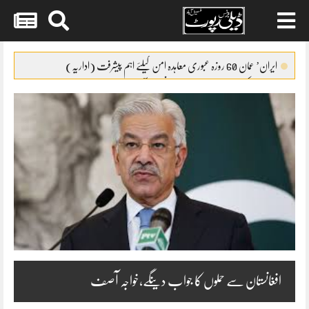
Skip
to
ایران’ عمان 60 روزہ عبوری معاہدہ امن کیلئے اہم پیشرفت (اداریہ)
content
جائیکا وفد کی مریم نواز سے ملاقات،فیصل آباد میں واٹر سپلائی منصوبوں پر
پیشرفت کا جائزہ
ایس ایس سی امتحانات 2026ء کا شیڈول جاری
پنشن فنڈز کی سرمایہ کاری سے خزانے کو نقصان پہنچانے کے معاملے کی
انکوائری شروع
گندم آٹے کا بحران تیل سے بھی بڑا ہو چکا ہے
افغانستان سے حملوں کا جواب دینگے،خواجہ آصف