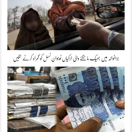
جڑانوالہ میں بھیک مانگنے والی لڑکیاں نوجوان نسل کو گمراہ کرنے لگیں