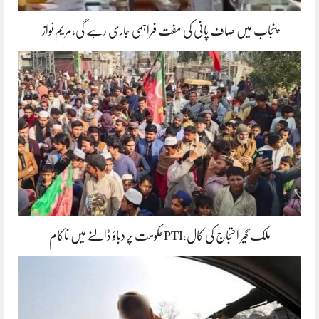
پنجاب میں صاف پانی کی مفت فراہمی جاری رہے گی،مریم نواز
ملک گیر احتجاج کی کال،PTIحکومت پر دباؤ ڈالنے میں ناکام