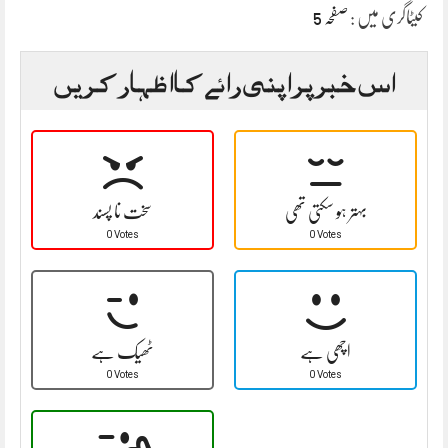
کیٹاگری میں :
صفحہ 5
اس خبر پر اپنی رائے کا اظہار کریں
بہتر ہو سکتی تھی
سخت نا پسند
0 Votes
0 Votes
اچھی ہے
ٹھیک ہے
0 Votes
0 Votes