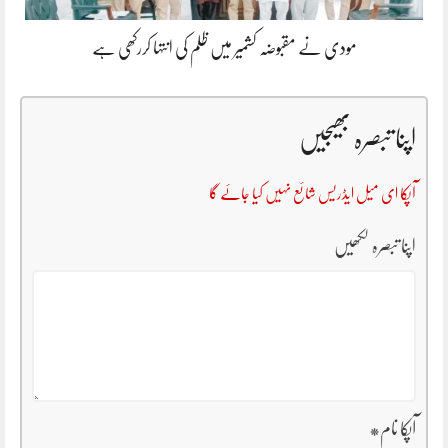
مودی نے مقبوضہ کشمیر میں ظلم کی انتہا کررکھی ہے
اپنا تبصرہ بھیجیں
آپکا ای میل ایڈریس شائع نہیں کیا جائے گا
اپنا تبصرہ لکھیں
آپکا نام
*