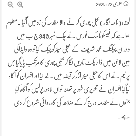
جنوری 22, 2025
گوجرہ(نامہ نگار)بجلی چوری کر نے والا مقدمہ کی زد میں آگیا ۔معلوم
ہواہے کہ فیسکو ٹاسک فورس نے چک نمبر 340ج ب میں
دوران چیکنگ محمد شریف کے بجلی میٹرکو چیک کیاتو وہ واپڈاکی
مین لائن میں ڈائریکٹ تاریں لگا کر بجلی چوری کا مرتکب پایاگیا جس
پر ٹیم نے اس کا بجلی میٹر اتارکر قبضہ میں لے لیااور افسران کو آگاہ
کیاگیاافسران نے تحریری طور پر تھانہ نواں لاہور پولیس کو آگاہ کیا
جنہوں نے مقدمہ درج کر کے ضابطہ کی کارروائی شروع کر دی
ہے۔