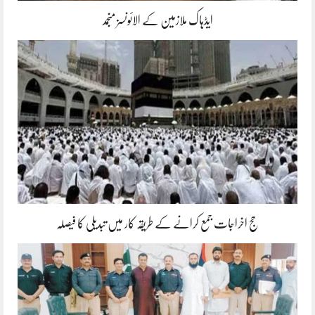
ایڈہاک ملازمین کے الائونسز منجمد
حج اخراجات جمع کرانے کے طریقہ کار میں تبدیلی کا فیصلہ