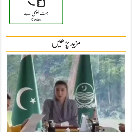
بہت اچھی ہے
0 Votes
مزید پڑھیں