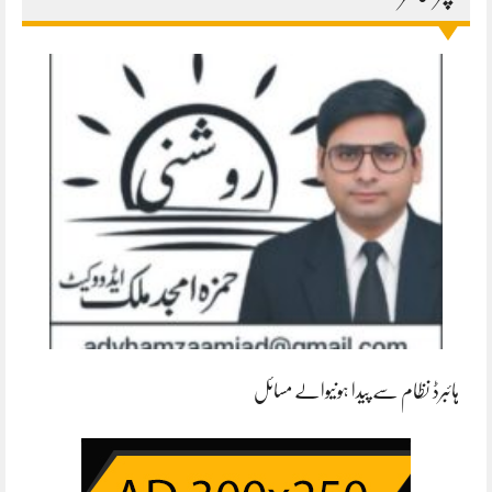
ہائبرڈ نظام سے پیدا ہونیوالے مسائل