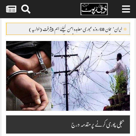
Skip
to
ایران’ عمان 60 روزہ عبوری معاہدہ امن کیلئے اہم پیشرفت (اداریہ)
content
جائیکا وفد کی مریم نواز سے ملاقات،فیصل آباد میں واٹر سپلائی منصوبوں پر
پیشرفت کا جائزہ
ایس ایس سی امتحانات 2026ء کا شیڈول جاری
پنشن فنڈز کی سرمایہ کاری سے خزانے کو نقصان پہنچانے کے معاملے کی
انکوائری شروع
گندم آٹے کا بحران تیل سے بھی بڑا ہو چکا ہے
بجلی چوری کرنے پر مقدمہ درج