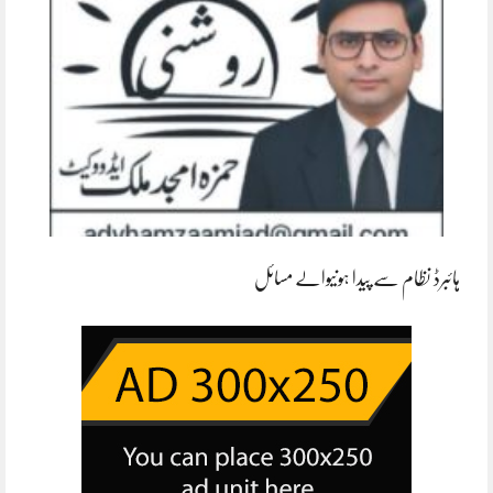
ہائبرڈ نظام سے پیدا ہونیوالے مسائل