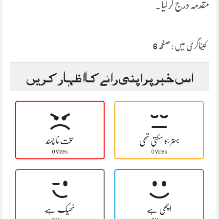
مقدمہ درج کرلیا۔
کیٹاگری میں :
صفحہ 6
اس خبر پر اپنی رائے کا اظہار کریں
بہتر ہو سکتی تھی
سخت نا پسند
0 Votes
0 Votes
اچھی ہے
ٹھیک ہے