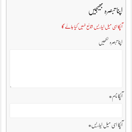
اپنا تبصرہ بھیجیں
آپکا ای میل ایڈریس شائع نہیں کیا جائے گا
اپنا تبصرہ لکھیں
آپکا نام
*
آپکا ای میل ایڈریس
*