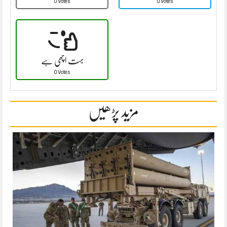
0 Votes
0 Votes
بہت اچھی ہے
0 Votes
مزید پڑھیں