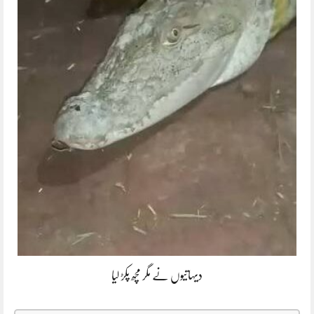
دیہاتیوں نے مگر مچھ پکڑ لیا