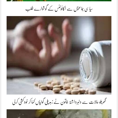
سیاسی جماعتوں سے اکائونٹس کے گوشوارے طلب
گھریلو حالات سے دلبرداشتہ خاتون نے زہریلی گولیاں کھا کر خودکشی کرلی