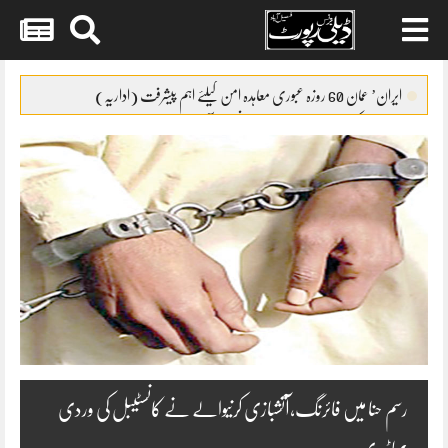
Skip
to
ایران’ عمان 60 روزہ عبوری معاہدہ امن کیلئے اہم پیشرفت (اداریہ)
content
جائیکا وفد کی مریم نواز سے ملاقات،فیصل آباد میں واٹر سپلائی منصوبوں پر
پیشرفت کا جائزہ
ایس ایس سی امتحانات 2026ء کا شیڈول جاری
پنشن فنڈز کی سرمایہ کاری سے خزانے کو نقصان پہنچانے کے معاملے کی
انکوائری شروع
گندم آٹے کا بحران تیل سے بھی بڑا ہو چکا ہے
رسم حنا میں فائرنگ،آتشبازی کرنیوالے نے کانسٹیبل کی وردی