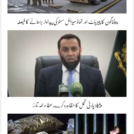
پینٹاگون کا پیٹریاٹ اور تھاڈ میزائل سسٹمز کی پیداوار بڑھانے کا فیصلہ
پیپلز پارٹی تحمل کا مظاہرہ کرے،عطاء اللہ تارڑ