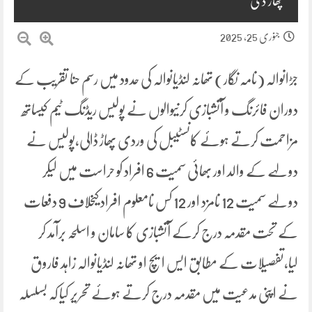
پھاڑ دی
جنوری 25, 2025
جڑانوالہ (نامہ نگار) تھانہ لنڈیانوالہ کی حدود میں رسم حنا تقریب کے
دوران فائرنگ و آتشبازی کرنیوالوں نے پولیس ریڈنگ ٹیم کیساتھ
مزاحمت کرتے ہوئے کانسٹیبل کی وردی پھاڑ ڈالی،پولیس نے
دولہے کے والد اور بھائی سمیت 6 افراد کو حراست میں لیکر
دولہے سمیت 12 نامزد اور 12 کس نامعلوم افراد کیخلاف 9 دفعات
کے تحت مقدمہ درج کرکے آتشبازی کا سامان و اسلحہ برآمد کر
لیا،تفصیلات کے مطابق ایس ایچ او تھانہ لنڈیانوالہ زاہد فاروق
نے اپنی مدعیت میں مقدمہ درج کرتے ہوئے تحریر کیا کہ بسلسلہ