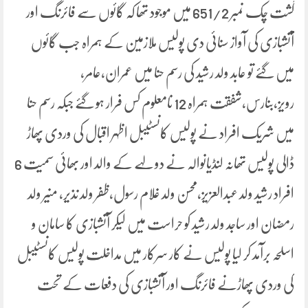
گشت چک نمبر 651/2 میں موجود تھا کہ گائوں سے فائرنگ اور
آتشبازی کی آواز سنائی دی پولیس ملازمین کے ہمراہ جب گائوں
میں گئے تو عابد ولد رشید کی رسم حنا میں عمران،عامر،
رویز،بنارس،شفقت ہمراہ 12 نامعلوم کس فرار ہو گئے جبکہ رسم حنا
میں شریک افراد نے پولیس کانسٹیبل اظہر اقبال کی وردی پھاڑ
ڈالی پولیس تھانہ لنڈیانوالہ نے دولہے کے والد اور بھائی سمیت 6
افراد رشید ولد عبدالعزیز،محسن ولد غلام رسول،ظفر ولد نذیر، منیر ولد
رمضان اور ساجد ولد رشید کو حراست میں لیکر آتشبازی کا سامان و
اسلحہ برآمد کر لیا پولیس نے کار سرکار میں مداخلت پولیس کانسٹیبل
کی وردی پھاڑنے فائرنگ اور آتشبازی کی دفعات کے تحت