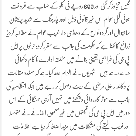
گیس تجاوز کر گئی اور 600 روپے فی کلو کے حساب سے فروخت
ہونی لگی عوام اس غیر قانونی ڈبل اوور چارجنگ سے شدید پریشان
ساہیوال اور گردونواح کے دھاڑی دار غریب عوام نے مطالبہ کردیا
زرائع کا کہنا ہے کہ حکومت کی جانب سے مقرر کردہ نرخوں پر ایل
پی جی کی فراہمی یقینی بنانے میں متعلقہ ادارے نا کام دکھائی
دے رہے ہیں۔ شہریوں نے الزام عائد کیا ہے کہ متعدد مقامات
پر دکاندار اپنی مرضی کے ریٹ وصول کر رہے ہیں جبکہ انتظامیہ کی
جانب سے موثر کارروائی دیکھنے میں نہیں آ رہی مہنگائی کے اس
دور میں ایل پی جی کی قیمتوں میں غیر معمولی اضافے نے متوسط
اور غریب طبقے کی مشکلات میں مزید اضافہ کر دیا ہے اطلاعات