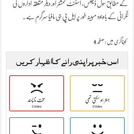
کے مطابق سول ڈیفنس، اسٹنٹ کمشنر اور دیگر متعلقہ اداروں کی
نگرانی کے باوجود مبینہ طور پر ایل پی جی مافیا سرگرم ہے۔
کیٹاگری میں :
صفحہ 4
اس خبر پر اپنی رائے کا اظہار کریں
بہتر ہو سکتی تھی
سخت نا پسند
0 Votes
0 Votes