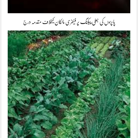
پاپڑوں کی جعلی پیکنگ پر فیکٹری مالکان کیخلاف مقدمہ درج