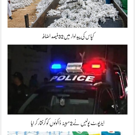
کپاس کی پیداوار میں32فیصد اضافہ
ایئرپورٹ پولیس نے2مبینہ ڈاکوئوں کو گرفتار کر لیا