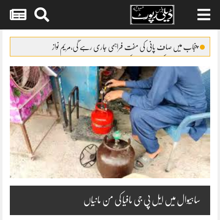
Skip
to
پنجاب میں صاف پانی کی مفت فراہمی جاری رہے گی،مریم نواز
content
ملک گیر احتجاج کی کال،PTIحکومت پر دباؤ ڈالنے میں ناکام
جڑانوالہ میں بھیک مانگنے والی لڑکیاں نوجوان نسل کو گمراہ کرنے لگیں
ایڈہاک ملازمین کے الائونسز منجمد
حج اخراجات جمع کرانے کے طریقہ کار میں تبدیلی کا فیصلہ
ساہیوال میں ایل پی جی مافیا کی من مانیاں