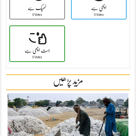
اچھی ہے
ٹھیک ہے
0 Votes
0 Votes
بہت اچھی ہے
0 Votes
مزید پڑھیں