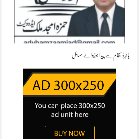
ہائبرڈ نظام سے پیدا ہونیوالے مسائل