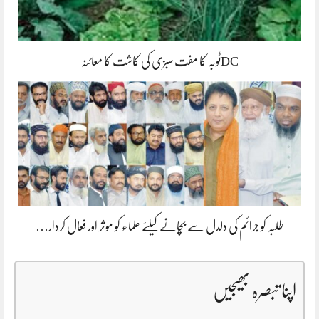
DCٹوبہ کا مفت سبزی کی کاشت کا معائنہ
طلبہ کو جرائم کی دلدل سے بچانے کیلئے علماء کو موثر اور فعال کردار…
اپنا تبصرہ بھیجیں