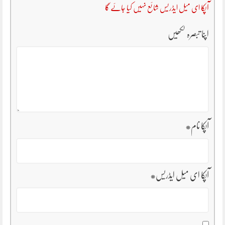
آپکا ای میل ایڈریس شائع نہیں کیا جائے گا
اپنا تبصرہ لکھیں
آپکا نام
*
آپکا ای میل ایڈریس
*