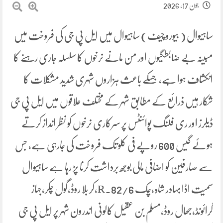
جون 17, 2026
ساہیوال ( بیورو چیف) ساہیوال میں ایل پی جی کی فروخت میں
مبینہ بے ضابطگیوں اور من مانے نرخوں کا سلسلہ جاری رہنے کا
انکشاف ہوا ہے، جسکے باعث ہزاروں شہری شدید مشکلات کا
شکار ہیں ذرائع کے مطابق شہر کے مختلف علاقوں میں ایل پی جی
ڈیلرز اور ری فلنگ پوائنٹس پر سرکاری نرخوں کو نظر انداز کرتے
ہوئے گیس 600 روپے فی کلو تک فروخت کی جارہی ہے، جس
سے صارفین کو اضافی مالی بوجھ برداشت کرنا پڑ رہا ہے ساہیوال
سمیت اڈا بہادر شاہ،چک 82/6.R،کر بلا روڈ،گول چکر،جہاز
گرائونڈ،جھال روڈ،مسلم بن عقیل کالونی اندرون شہر پر ایل پی جی