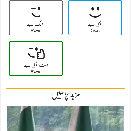
اچھی ہے
ٹھیک ہے
0 Votes
0 Votes
بہت اچھی ہے
0 Votes
مزید پڑھیں