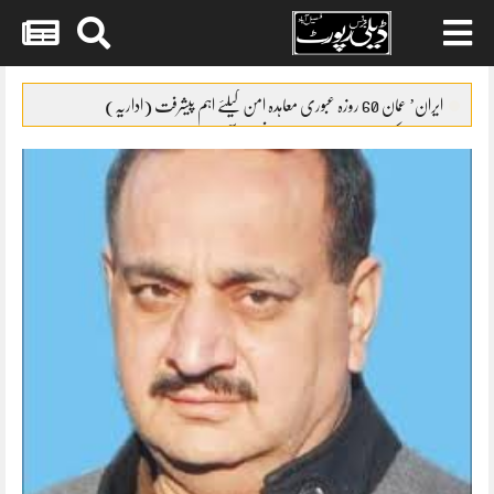
Skip
to
ایران’ عمان 60 روزہ عبوری معاہدہ امن کیلئے اہم پیشرفت (اداریہ)
content
جائیکا وفد کی مریم نواز سے ملاقات،فیصل آباد میں واٹر سپلائی منصوبوں پر
پیشرفت کا جائزہ
ایس ایس سی امتحانات 2026ء کا شیڈول جاری
پنشن فنڈز کی سرمایہ کاری سے خزانے کو نقصان پہنچانے کے معاملے کی
انکوائری شروع
گندم آٹے کا بحران تیل سے بھی بڑا ہو چکا ہے