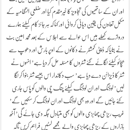
اور ان کے ساتھیوں کی تجاویز کا خیرمقدم کیا اور ضلعی انتظامیہ کے
مکمل تعاون کی یقین دہانی کروائی اور کہا کہ ہر جائز کام کیلئے ہمارے
دروازے کھلے ہیں اس حوالے سے اجلاس کے بعد محمد امین بٹ
نے بتایا کہ ڈپٹی کمشنر نے دکانوں کے اوپر بارش اور دھوپ سے
بچائو کیلئے لگائے گئے شٹروں کا مسئلہ حل کر دیا ہے’ انہوں نے
شٹر کا ڈیزائن دے دیا ہے’ سب دکاندار اس جیسے شٹر بنوا کر لگا
لیں’ لوڈنگ اور ان لوڈنگ کیلئے چنگ چی والوں کو پاس جاری
کئے جائیں گے اور وہ بھی لوڈنگ اور ان لوڈنگ کر سکیں گے’
غریب ریڑھی چھابڑی والوں کو بھی متبادل جگہ دی جائے گی’ آٹھ
بازاروں کے ریڑھی چھابڑی والے مجھے لسٹیں فراہم کریں تاکہ