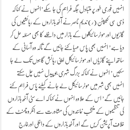
انہیں فوری طور پر متبادل جگہ فراہم کی جا سکے’انہوں نے کہا کہ
ڈی سی کیپٹن (ر) ندیم ناصر نے آٹھ بازاروں کے رہائشیوں کی
گاڑیوں اور موٹرسائیکلوں کے بازار میں داخلے کا بھی مسئلہ حل کر
دیا ہے’ انہیں بھی پاس مہیا کئے جائیں گے تاکہ وہ آسانی کے
ساتھ اپنے گاڑیاں اور موٹرسائیکل اپنی رہائش گاہوں تک لے جا
سکیں’ انہوں نے کہا کہ بزرگ شہری جو پیدل نہیں چل سکتے
انہیں بھی شہر میں موٹرسائیکل لے جانے کیلئے پاس فراہم کئے
جائیں گے’ اس کے علاوہ انہوں نے کہا کہ اے سٹی آٹھ بازاروں
کی تنظیموں کے منتخب نمائندوں کی مشاورت سے انکروچمنٹ کے
خلاف آپریشن کریں گے اور آٹھ بازاروں کے داخلی اورخارج