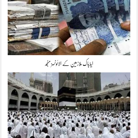
ایڈہاک ملازمین کے الائونسز منجمد