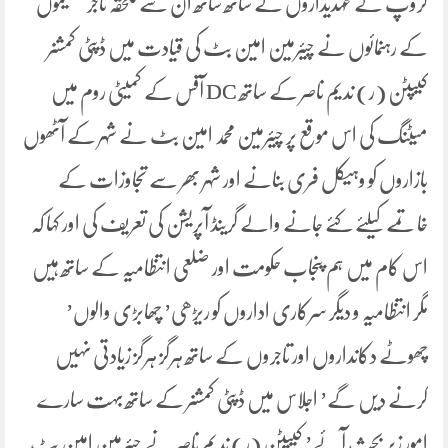
گروپ کے عہدیداروں کے ساتھ ساتھ ان سے ملحقہ تاجر تنظیموں
کے رہنمائوں نے چیئرمین امین بٹ کی قیادت میں ڈپٹی کمشنر
کیپٹن (ر) ندیم ناصر کے ساتھ DC آفس کے کمیٹی روم میں
میٹنگ کی اس موقع پر چیئرمین محمد امین بٹ نے شہر کے آٹھوں
بازاروں کو وہیکل فری بنانے اور شہر بھر سے تجاوزات کے
خاتمے کیلئے کئے جانے والے گرینڈ آپریشن کی تعریف کی اور کہا کہ
اس کام میں ہم پنجاب حکومت اور ضلعی انتظامیہ کے ساتھ ہیں
مگر انتظامیہ و دیگر سرکاری اداروں کو ریڑھی’ چھابڑی والوں’
چھوٹے دکانداروں اور تاجروں کے ساتھ ہرگز ہرگز زیادتی نہیں
کرنے دیں گے’ اجلاس میں ڈپٹی کمشنر کے ساتھ بہت سارے
امور زیر بحث آئے’ کیپٹن (ر) ندیم ناصر نے چیئرمین امین بٹ