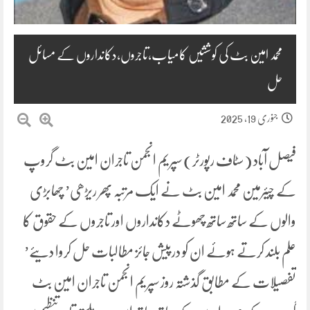
محمد امین بٹ کی کوششیں کامیاب،تاجروں،دکانداروں کے مسائل
حل
جنوری 19, 2025
فیصل آباد (سٹاف رپورٹر) سپریم انجمن تاجران امین بٹ گروپ
کے چیئرمین محمد امین بٹ نے ایک مرتبہ پھر ریڑھی’ چھابڑی
والوں کے ساتھ ساتھ چھوٹے دکانداروں اور تاجروں کے حقوق کا
علم بلند کرتے ہوئے ان کو درپیش جائز مطالبات حل کروا دیئے’
تفصیلات کے مطابق گذشتہ روز سپریم انجمن تاجران امین بٹ