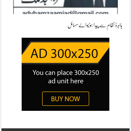
ہائبرڈ نظام سے پیدا ہونیوالے مسائل