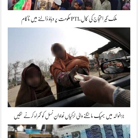
ملک گیر احتجاج کی کال،PTIحکومت پر دباؤ ڈالنے میں ناکام
جڑانوالہ میں بھیک مانگنے والی لڑکیاں نوجوان نسل کو گمراہ کرنے لگیں