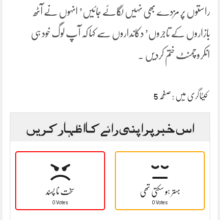
راستوں پر مزدے بھی نہیں لگائے جائیں’ انہوں نے آٹھ
بازاروں کے تاجروں’ دکانداروں سے کہا کہ آپ لوگ خود ہی
انکروچمنٹ ختم کردیں ۔
کیٹاگری میں :
صفحہ 5
اس خبر پر اپنی رائے کا اظہار کریں
بہتر ہو سکتی تھی
سخت نا پسند
0 Votes
0 Votes