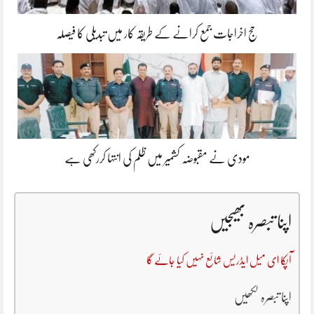
حج اخراجات جمع کرانے کے طریقہ کار میں تبدیلی کا فیصلہ
مودی نے مقبوضہ کشمیر میں ظلم کی انتہا کررکھی ہے
اپنا تبصرہ بھیجیں
آپکا ای میل ایڈریس شائع نہیں کیا جائے گا
اپنا تبصرہ لکھیں