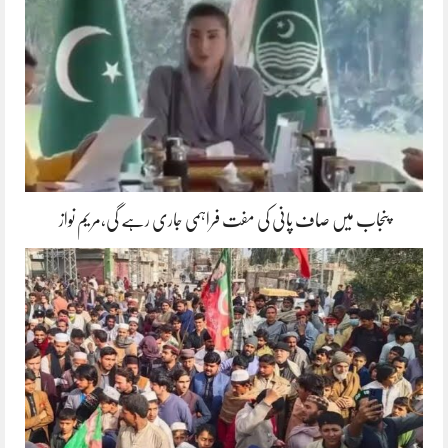
پنجاب میں صاف پانی کی مفت فراہمی جاری رہے گی،مریم نواز