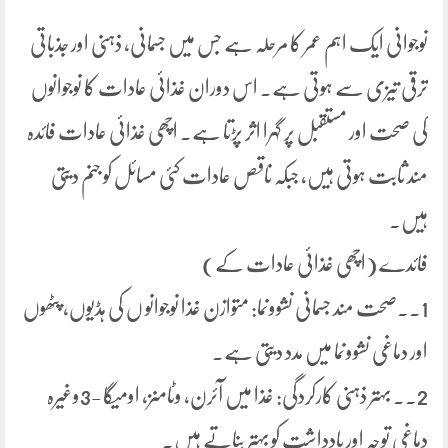
نوجوانی ایک اہم عمر کا مرحلہ ہے جس میں جسمانی، ذہنی اور جذباتی
ترقی تیزی سے ہوتی ہے۔ اس دوران غذائی عادات کا نوجوانوں
کی صحت اور مستقبل پر گہرا اثر پڑتا ہے۔ اچھی غذائی عادات فائدہ
مند ثابت ہوتی ہیں، جبکہ ناقص عادات کئی مسائل کو جنم دیتی
ہیں۔
فائدے (اچھی غذائی عادات کے)
1.۔صحت مند جسمانی نشوونما: متوازن غذا نوجوانو ں کی ہڈیوں، پٹھوں
اور دماغی نشوونما میں مدد دیتی ہے۔
2.۔ بہتر ذہنی کارکردگی: غذا میں آئرن، وٹامنز، اومیگا -3وغیرہ
دماغی توجہ اور یادداشت کو بہتر بناتے ہیں۔