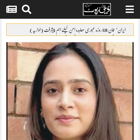
Skip
to
ایران’ عمان 60 روزہ عبوری معاہدہ امن کیلئے اہم پیشرفت (اداریہ)
content
جائیکا وفد کی مریم نواز سے ملاقات،فیصل آباد میں واٹر سپلائی منصوبوں پر
پیشرفت کا جائزہ
ایس ایس سی امتحانات 2026ء کا شیڈول جاری
پنشن فنڈز کی سرمایہ کاری سے خزانے کو نقصان پہنچانے کے معاملے کی
انکوائری شروع
گندم آٹے کا بحران تیل سے بھی بڑا ہو چکا ہے