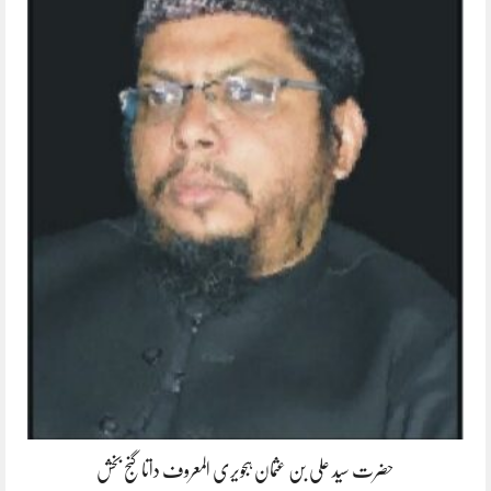
حضرت سید علی بن عثمان ہجویری المعروف داتا گنج بخش