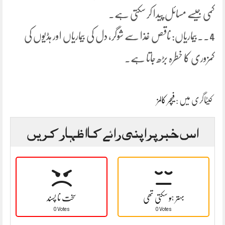
کمی جیسے مسائل پیدا کر سکتی ہے۔
4.۔بیماریاں: ناقص غذا سے شوگر، دل کی بیماریاں اور ہڈیوں کی
کمزوری کا خطرہ بڑھ جاتا ہے۔
کیٹاگری میں :
فیچر کالمز
اس خبر پر اپنی رائے کا اظہار کریں
بہتر ہو سکتی تھی
سخت نا پسند
0 Votes
0 Votes