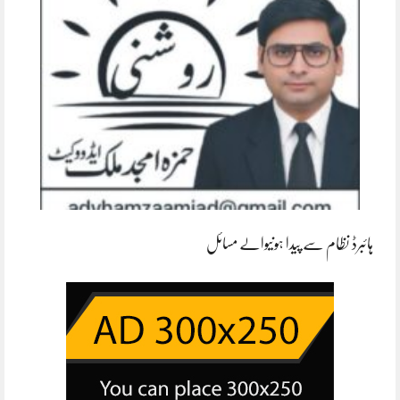
ہائبرڈ نظام سے پیدا ہونیوالے مسائل