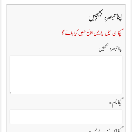
اپنا تبصرہ بھیجیں
آپکا ای میل ایڈریس شائع نہیں کیا جائے گا
اپنا تبصرہ لکھیں
آپکا نام
*
آپکا ای میل ایڈریس
*