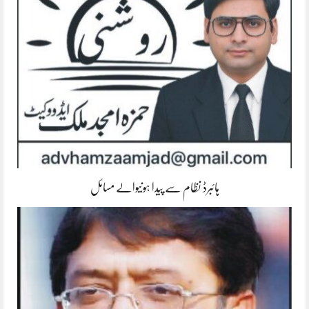
ہائبرڈ نظام سے پیدا ہونیوالے مسائل