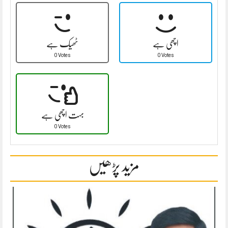
اچھی ہے
ٹھیک ہے
0 Votes
0 Votes
بہت اچھی ہے
0 Votes
مزید پڑھیں