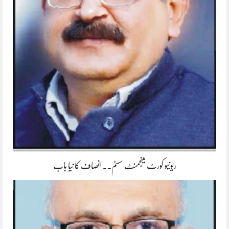
ریونیو کورٹ مینجمنٹ سسٹم۔۔ انصاف کا نیا باب