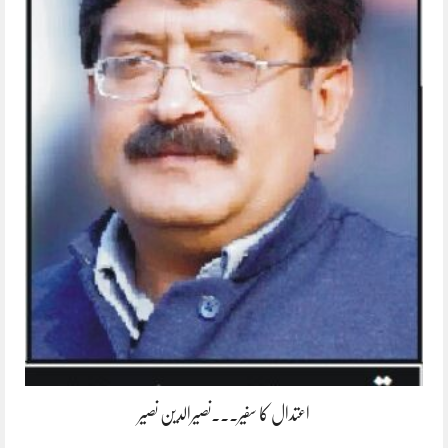
اعتدال کا سفیر۔۔۔نصیرالدین نصیر