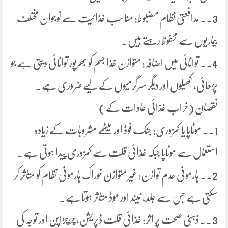
3.۔ مدافعتی نظام مضبوط: مناسب غذائیت سے نوجوان مختلف
بیماریوں سے محفوظ رہتے ہیں۔
4.۔ توانائی میں اضافہ: متوازن غذا جسم کو بھرپور توانائی دیتی ہے جو
پڑھائی، کھیلوں اور دیگر سرگرمیوں کے لیے ضروری ہے۔
نقصان (خراب غذائی عادات کے)
1.۔ موٹاپا یا کمزوری: جنک فوڈ اور میٹھے مشروبات کے زیادہ
استعمال سے موٹاپا جبکہ غذائی قلت سے کمزوری پیدا ہوتی ہے۔
2.۔ ہارمونی عدم توازن: غیر متوازن خوراک ہارمونی نظام کو متاثر کر
سکتی ہے جس سے جلد، نیند اور موڈ متاثر ہوتا ہے۔
3.۔ ذہنی صحت پر اثر: غذائی قلت ڈپریشن، چڑچڑاپن اور توجہ کی