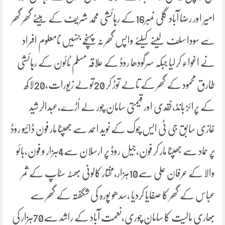
امیر اور رضا آباد گلی نمبر16کے رہائشی محمد شریف کے بیٹے گھر گھر
سے سودا سلف لینے کیلئے واپس گھر نہ پہنچے جنہیں نامعلوم افراد
نے اغواء کرلیا جبکہ سرگودھا روڈ کے علاقہ مسلم ٹائون کے رہائشی
طارق محمود کے گھر کے تالے توڑ کر 20تولے زیورات،20لاکھ
کے پرائز بانڈ،نقدی اور قیمتی سامان چور لے اُڑے،عبدالرشید
غازی سابق جی ٹی ایس چوک کے نوید احمد سے جھپٹا مار فون ڈائیو روڈ
پر حماد سے جھپٹا مار کر فون،جیل روڈ پر ارسلان سے4ہزار و فون،بائو
والا کے عرفان علی سے10ہزار،مختار کالونی بھٹہ سٹاپ کے ثمر
عباس کے گھر کا صفایا کردیا ،سدھو پورہ کی شگفتہ کے گھر سے
بھاری مالیت کا سامان چوری،نعمت آباد کے راشد سے70ہزار کی