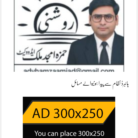
ہائبرڈ نظام سے پیدا ہونیوالے مسائل