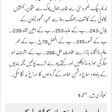
ندیم،چک جھمرہ سٹی سے طاہر،جھال چوک سے عثمان،کہکشاں
کالونی کے کاشف،جھنگ روڈ سے عمیر،محمود ٹائون کے
بلال،243ر۔ب کے عابد،253ر۔ب کے امین شاہ،239ر۔
ب کے ظہور،245ر۔ب کے افضل79ج۔ب کے عمر
عالم،ڈاکخانہ بازار سے سخاوت علی،266ر۔ب کے اشرف اور
دیگر کی موٹروسائیکلیں اور رکشے چور لے اڑے،پولیس ناکہ بندیوں
کے باوجو د سماج دشمن عناصر کے گروہوں کا سراغ نہ لگا سکی۔
کیٹاگری میں :
صفحہ 5
اس خبر پر اپنی رائے کا اظہار کریں