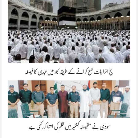
حج اخراجات جمع کرانے کے طریقہ کار میں تبدیلی کا فیصلہ
مودی نے مقبوضہ کشمیر میں ظلم کی انتہا کررکھی ہے