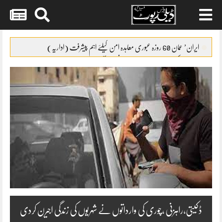
Skip
to
ایران’ عمان 60 روزہ عبوری معاہدہ امن کیلئے اہم پیشرفت (اداریہ)
content
جائیکا وفد کی مریم نواز سے ملاقات،فیصل آباد میں واٹر سپلائی منصوبوں پر
پیشرفت کا جائزہ
ایس ایس سی امتحانات 2026ء کا شیڈول جاری
پنشن فنڈز کی سرمایہ کاری سے خزانے کو نقصان پہنچانے کے معاملے کی
انکوائری شروع
گندم آٹے کا بحران تیل سے بھی بڑا ہو چکا ہے
ڈکیتی،راہزنی ،چوری کی وارداتوں نے شہریوں کی زندگی اجیرن کردی