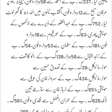
چھین لیا۔237گ۔ب کے افتخار سے 50ہزار و فون،بچیانہ روڈ پر
عرفان مسیح سے12ہزار و فون،آفتاب ٹائون میں اللہ دتہ کا گھر لوٹ
لیا۔752گ۔ب کے عبدالغفور کے ڈیرے سے لاکھوں کے
مویشی چوری،63گ۔ب کے عمر قیوم سے10ہزار و
فون،101گ۔ب کے سلمان سے53ہزار و فون،54گ۔ب
کے زاہد اقبال سے50ہزار،130گ،ب کے رائو کاشف سے
موٹرسائیکل،39گ۔ب کے تصدق حسین سے
موٹرسائیکل،434گ۔ب کے سردار خان کی حویلی سے
مویشی،651گ۔ب کے ارباز خان سے ساڑھے تین
لاکھ،626گ۔ب کے عمران افضل سے نقدی و فون،561گ۔
ب کے سیف اللہ کے ڈیرے سے سامان چوری،266ر۔ب