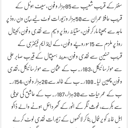
سنٹر کے قریب شعیب سے85ہزار و فون،سیف ہوٹل کے
قریب حافظ عمران سے50ہزار و زیورات لوٹ لیے،چن ون روڈ پر
ماجد سے جھپٹا مار کر فون،ستیانہ روڈ پر وسیم سے نقدی و فون،کینال
روڈ پر ملزم سے 15سو روپے و فون،کے اینڈ ایم فیکٹری کے
قریب حسنین سے نقدی و فون،مدینہ ہسپتال کے قیرب صابر علی
سے موٹرسائیکل،183ر۔ب کے عثمان سے موٹرسائیکل ،نقدی
و فون چھین لیا۔188ر۔ب کے خالد سے26ہزار و فون،154ر۔
ب کے عمر حیات سے30ہزار،187ر۔ب کے عاشق کی حویلی
سے بکرے،غوث نگر کے انور کے گھر داخل ہونے والے ڈاکو
اہل خانہ کو یرغمال بنا کر لاکھوں کے زیورات نقدی لوٹ کرلے