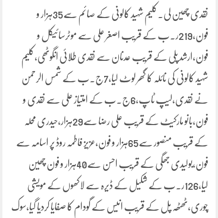
نقدی چھین لی۔کلیم شہید کالونی کے صائم سے35ہزار و
فون،219ر۔ب کے قریب اصغر علی سے موٹرسائیکل و
فون،ارشد پلی کے قریب عدنان سے نقدی طلائی انگوٹھی،کلیم
شہید کالونی کی نائلہ کا گھر لوٹ لیا،7ج۔ب کے شمس الرحمن
نے نقدی،لیپ ٹاپ،6ج۔ب کے امتیاز علی سے نقدی و
فون،بانو مارکیٹ کے قریب علی رضا سے29ہزار،حیدری محلہ
کے قریب منصور سے65ہزار و فون،عزیز فاطمہ روڈ پر اسامہ سے
فون،بولیدی جھگی کے قریب احسن سے40ہزار و فون چھین
لیا،126ر۔ب کے شکیل کے ڈیرہ سے لاکھوں کے مویشی
چوری،ٹھٹھہ پل کے قریب انیس کے گودام کا صفایا کردیا گیا،سوک