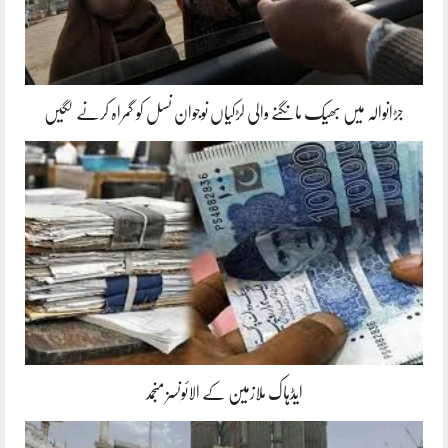
جڑانوالہ میں بھیک مانگنے والی لڑکیاں نوجوان نسل کو گمراہ کرنے لگیں
ایڈہاک ملازمین کے الائونسز منجمد