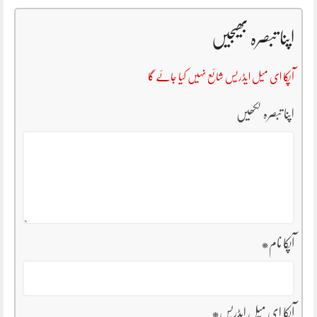
اپنا تبصرہ بھیجیں
آپکا ای میل ایڈریس شائع نہیں کیا جائے گا
اپنا تبصرہ لکھیں
آپکا نام
*
آپکا ای میل ایڈریس
*