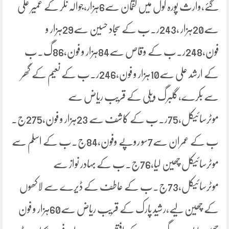
گئے،وارث پورہ گول میں لقمان سے6ہزار،جوالہ نگر کے عمیر علی
سے20ہزار ،243ر۔ب کے سجاد حسین سے29ہزار و
فون،248ر۔ب کے وقاص سے84ہزار و فون،86گ۔ب
کے ارشد علی سے10ہزار و فون،246ر۔ب کے نعیم کے گھر
سے بکرے،گلبرگ ویلی کے قریب ریاض سے
موٹرسائیکل،75ر۔ب کے کاشف سے 23ہزار و فون،275ج۔
ب کے عمران سے7سو روپے وفون،84ج۔ب کے اسلم سے
موٹرسائیکل چھین لیا،76ج۔ب کے بہادر نواز سے
موٹرسائیکل،73ج۔ب کے عاطف کے ڈیرے سے لاکھوں
کے چھین لیے،رشید پارک کے قریب ریاض سے60ہزار و فون