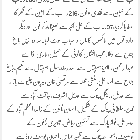
کے حسین سے نقدی و فون،216ر۔ب کے امین کے گھر کا
صفایا کردیا،97ر۔ب کے علی اکبر سے جھپٹامار کر فون اور دیگر
وارداتوں میں لاکھوں کا مال و اسباب لوٹ لیا۔علاوہ ازیں باغ
جناح سے وقار حمید،افشاں کالونی کے جمیل،لاری اڈا سے
عبدالرحمن،الائیڈہسپتال سے اسد رضا،سول ہسپتال سے نعیم،باغ
جناح سے اسد علی،منشی محلہ سے مرتضیٰ خان،بیرون چنیوٹ بازار
سے عدیل،ریگل چوک سے عدیل اشرف،لیاقت آباد سے
قدیر،سلطانی چوک کے شکیل،احسان ٹائون کے زاہد،اعظم آباد کے
عامر علی،نواز پارک سے تسکین ریاض،ہجویری ٹائون کے
توصیف،بسم اللہ چوک سے ظہیر عباس،احسان یوسف روڈ سے