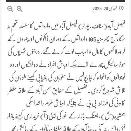
جنوری 29, 2025
فیصل آباد(سٹاف رپورٹر) فیصل آباد میں وارداتوں کا سلسلہ تھم نہ
سکا ،آج پھر مزید105 وارداتوں کے دوران ڈاکوئوں اور چوروں کے
گروہ لاکھوں کا مال و اسباب لوٹ کر لے گئے ، درجنوں شہریوں کی
موٹرسائیکل چور لے اڑے جبکہ اوباش افراد نے دو لڑکیوں اور دو
نوجوانوں کو اغواء کرلیا،پولیس نے مغویان کی بازیابی کیلئے ملزمان کی
تلاش شروع کردی۔تفصیل کے مطابق سمن آباد کے علاقہ مظفر
کالونی کی فرزانہ بی بی نے بتایا کہ اوباش ملزم راشد اسکی
ہمشیرہ(ش) ،جھنگ بازار کے انور کی بیٹی(آ) خریداری کیلئے بازار
گئی واپس نہ آئی،رضا آباد کے علاقہ سلطان ٹائون کے رہائشی محمد