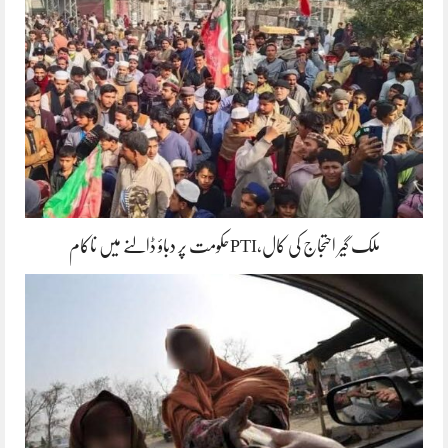
ملک گیر احتجاج کی کال،PTIحکومت پر دباؤ ڈالنے میں ناکام