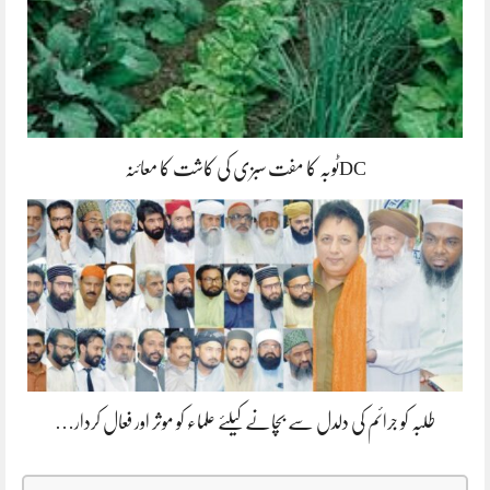
DCٹوبہ کا مفت سبزی کی کاشت کا معائنہ
طلبہ کو جرائم کی دلدل سے بچانے کیلئے علماء کو موثر اور فعال کردار…