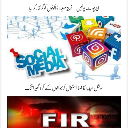
ایئرپورٹ پولیس نے2مبینہ ڈاکوئوں کو گرفتار کر لیا
سوشل میڈیا کا غلط استعمال کرنیوالوں کے گرد گھیرا تنگ