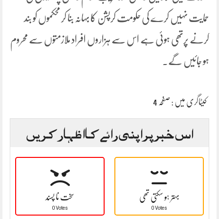
حمایت نہیں کرے کی حکومت کرپشن کا بہانہ بنا کر محکموں کو بند
کرنے پرتھی ہوئی ہے اس سے ہزاروں افراد ملازمتوں سے محروم
ہو جائیں گے۔
کیٹاگری میں :
صفحہ 4
اس خبر پر اپنی رائے کا اظہار کریں
بہتر ہو سکتی تھی
سخت نا پسند
0 Votes
0 Votes