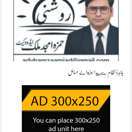
ہائبرڈ نظام سے پیدا ہونیوالے مسائل