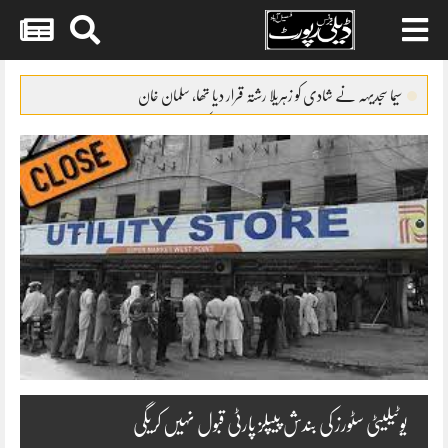
Skip
to
سیما سجدیہہ نے شادی کو زہریلا رشتہ قرار دیا تھا، سلمان خان
content
فردوس جمال اداکاری میں قوی خان سے کمتر ہیں’ وسیم عباس
کم عمری میں شادی کی وجہ سے تعلیم مکمل نہ کر سکی’ شرمین علی
فنکاروں کے حقوق کیلئے پابندیوں کا سامنا کرنا پڑا’ سونو نگم
والد نے مجھے زندگی کے بہت سے سبق سکھائے’ جگن کاظم
یوٹیلیٹی سٹورز کی بندش پیپلز پارٹی قبول نہیں کریگی