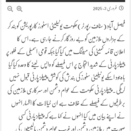
فروری 3, 2025
فیصل آباد (سٹاف رپورٹر)حکومت یوٹیلیٹی اسٹورز کارپوریشن کو بند کر
کے ہزاروں ملازمین کو بے روزگار کرنے جا رہی ہے، اس کا
اعلان قائمہ کمیٹی کی میٹنگ میں کیا گیا جبکہ قومی اسمبلی کے فلور پر
پیپلز پارٹی کے شدید احتجاج پر اس فیصلے کو واپس لینے کا وعدہ کیا گیا
باوجود اسکے یوٹیلیٹی سٹورز کی بندش کی کوشش پیپلز پارٹی قبول نہیں
کریگی۔ پیپلز پارٹی حکومت کے عوام دشمن اور سرکاری ملازمین کی
برطرفیوں کے فیصلے کے خلاف ہے ان خیالات کا اظہار انہوں
نے اپنے بیان میں کیا انہوں نے کہا ہے کہ پیپلز پارٹی کسی
صورت میں ملازمین دشمن اور غریب عوام دشمن پالیسیوں کی