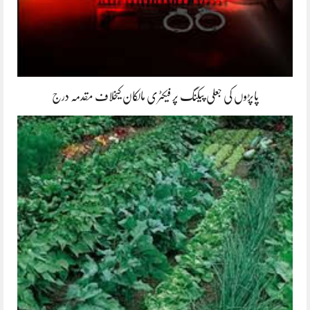
پاپڑوں کی جعلی پیکنگ پر فیکٹری مالکان کیخلاف مقدمہ درج