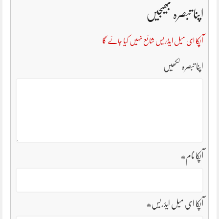
اپنا تبصرہ بھیجیں
آپکا ای میل ایڈریس شائع نہیں کیا جائے گا
اپنا تبصرہ لکھیں
آپکا نام
*
آپکا ای میل ایڈریس
*