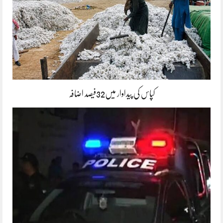
کپاس کی پیداوار میں32فیصد اضافہ