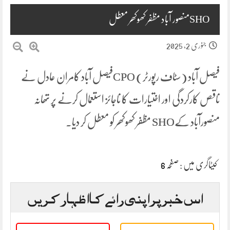
SHOمنصور آباد مظفر کھوکھر معطل
جنوری 2, 2025
فیصل آباد (سٹاف رپورٹر) CPOفیصل آباد کامران عادل نے
ناقص کارکردگی اور اختیارات کا ناجائز استعمال کرنے پر تھانہ
منصورآباد کےSHO مظفر کھوکھر کو معطل کر دیا۔
کیٹاگری میں :
صفحہ 6
اس خبر پر اپنی رائے کا اظہار کریں