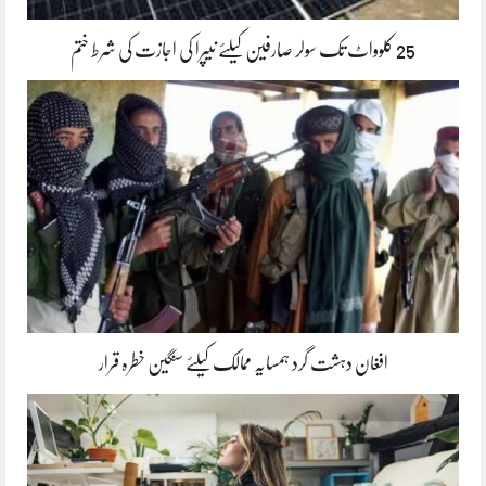
25 کلوواٹ تک سولر صارفین کیلئے نیپرا کی اجازت کی شرط ختم
افغان دہشت گرد ہمسایہ ممالک کیلئے سنگین خطرہ قرار