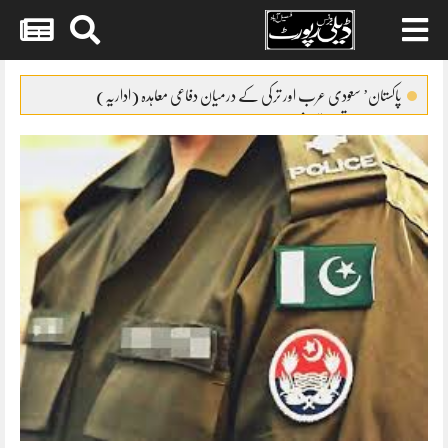
Skip
to
پاکستان’ سعودی عرب اور ترکی کے درمیان دفاعی معاہدہ (اداریہ)
content
نیا مالی سال تعمیراتی شعبے کے لئے حوصلہ افزا ء قرار
گریڈ17سے22کے افسران کیلئے ٹرانسپورٹ الائونس کا نوٹیفکیشن
FCCIکو معذور افراد کے حقوق کا مکمل ادراک ہے
بلدیاتی انتخابات کیلئے فنڈز مانگ لئے گئے