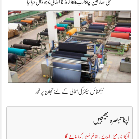
بجلی صارفین پر9ارب80کروڑ کا اضافی بوجھ ڈال دیا گیا
ٹیکسٹائل سیکٹر کی بحالی کے لئے تجاویز پر غور
اپنا تبصرہ بھیجیں
آپکا ای میل ایڈریس شائع نہیں کیا جائے گا