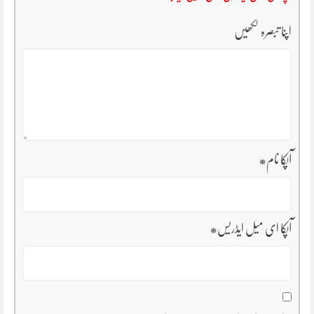
اپنا تبصرہ لکھیں
آپکا نام
*
آپکا ای میل ایڈریس
*