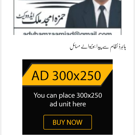
ہائبرڈ نظام سے پیدا ہونیوالے مسائل