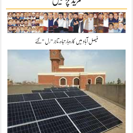
فیصل آباد میں کاروبار تباہ،تاجر ”رل ”گئے