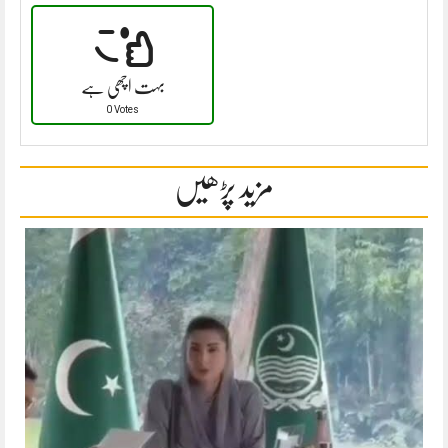
بہت اچھی ہے
0 Votes
مزید پڑھیں