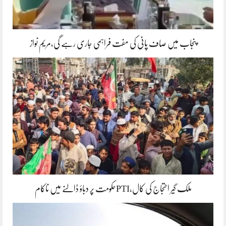
پنجاب میں صاف پانی کی مفت فراہمی جاری رہے گی،مریم نواز
ملک گیر احتجاج کی کال،PTIحکومت پر دباؤ ڈالنے میں ناکام