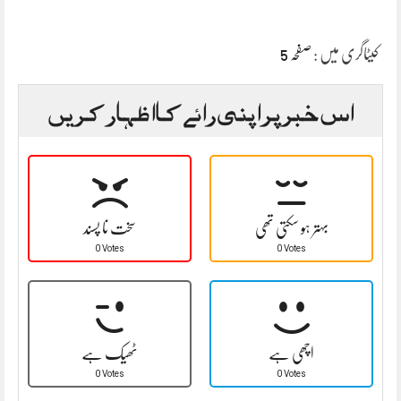
کیٹاگری میں :
صفحہ 5
اس خبر پر اپنی رائے کا اظہار کریں
بہتر ہو سکتی تھی
سخت نا پسند
0 Votes
0 Votes
اچھی ہے
ٹھیک ہے
0 Votes
0 Votes