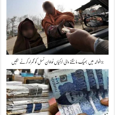
جڑانوالہ میں بھیک مانگنے والی لڑکیاں نوجوان نسل کو گمراہ کرنے لگیں