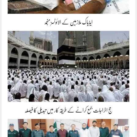
ایڈہاک ملازمین کے الائونسز منجمد
حج اخراجات جمع کرانے کے طریقہ کار میں تبدیلی کا فیصلہ