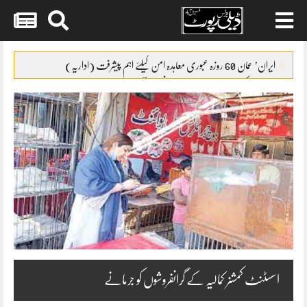
Skip
to
ایران’ عمان 60 روزہ عبوری معاہدہ امن کیلئے اہم پیشرفت (اداریہ)
content
جائیکا وفد کی مریم نواز سے ملاقات،فیصل آباد میں واٹر سپلائی منصوبوں پر
پیشرفت کا جائزہ
ایس ایس سی امتحانات 2026ء کا شیڈول جاری
پنشن فنڈز کی سرمایہ کاری سے خزانے کو نقصان پہنچانے کے معاملے کی
انکوائری شروع
گندم آٹے کا بحران تیل سے بھی بڑا ہو چکا ہے
اسسٹنٹ کمشنر کمالیہ کے گرانفروشوں کو جرمانے