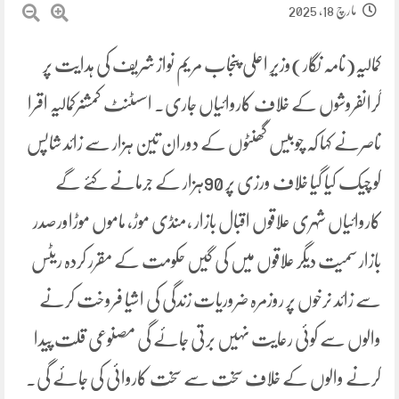
مارچ 18, 2025
کمالیہ(نامہ نگار)وزیرِ اعلی پنجاب مریم نواز شریف کی ہدایت پر
گرانفروشوں کے خلاف کاروائیاں جاری۔ اسسٹنٹ کمشنرکمالیہ اقرا
ناصرنے کہا کہ چوبیس گھنٹوں کے دوران تین ہزار سے زائد شاپس
کو چیک کیا گیا خلاف ورزی پر 90ہزار کے جرمانے کئے گے
کاروائیاں شہری علاقوں اقبال بازار ،منڈی موڑ، ماموں موڑاورصدر
بازار سمیت دیگر علاقوں میں کی گیں حکومت کے مقرر کردہ ریٹس
سے زائد نرخوں پر روزمرہ ضروریات زندگی کی اشیا فروخت کرنے
والوں سے کوئی رعایت نہیں برتی جائے گی مصنوعی قلت پیدا
کرنے والوں کے خلاف سخت سے سخت کاروائی کی جائے گی۔