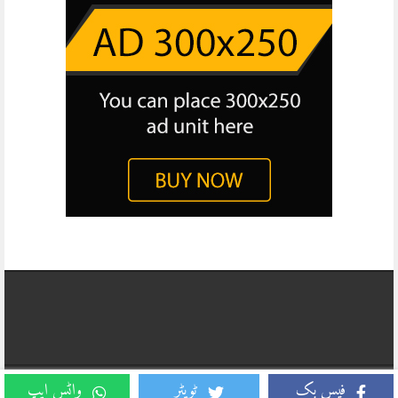
Copyright © 2026, Daily Business Report All Rights Reserved. Website
فیس بک
ٹویٹر
واٹس ایپ
Developed And Managed By
TECHNO ARCADE