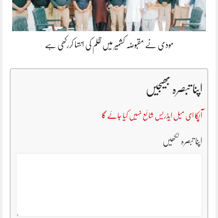
مودی نے مقبوضہ کشمیر میں ظلم کی انتہا کررکھی ہے
اپنا تبصرہ بھیجیں
آپکا ای میل ایڈریس شائع نہیں کیا جائے گا
اپنا تبصرہ لکھیں