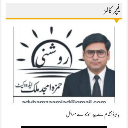
فیچر کالمز
ہائبرڈ نظام سے پیدا ہونیوالے مسائل