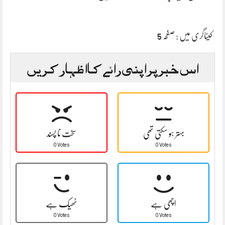
کیٹاگری میں :
صفحہ 5
اس خبر پر اپنی رائے کا اظہار کریں
بہتر ہو سکتی تھی
سخت نا پسند
0 Votes
0 Votes
اچھی ہے
ٹھیک ہے
0 Votes
0 Votes