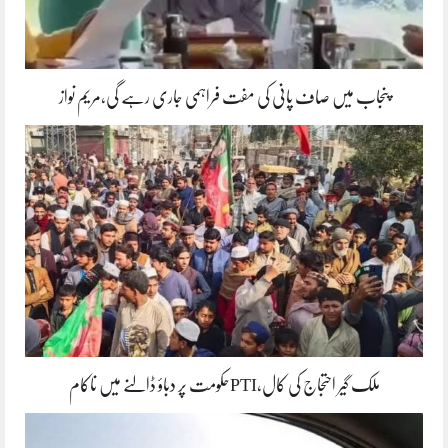
پنجاب میں صاف پانی کی مفت فراہمی جاری رہے گی،مریم نواز
ملک گیر احتجاج کی کال،PTIحکومت پر دباؤ ڈالنے میں ناکام