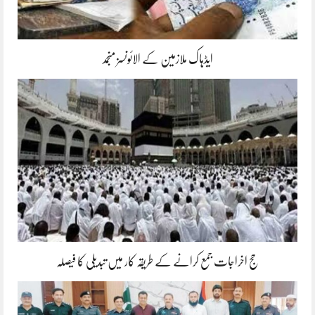
ایڈہاک ملازمین کے الائونسز منجمد
حج اخراجات جمع کرانے کے طریقہ کار میں تبدیلی کا فیصلہ