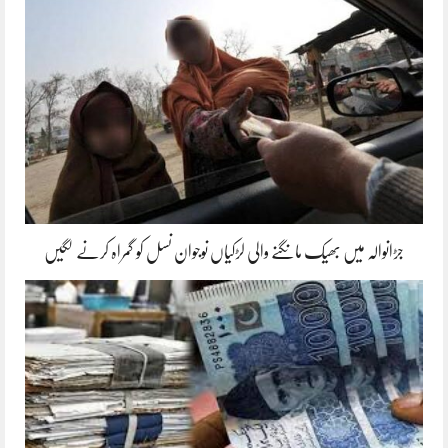
جڑانوالہ میں بھیک مانگنے والی لڑکیاں نوجوان نسل کو گمراہ کرنے لگیں