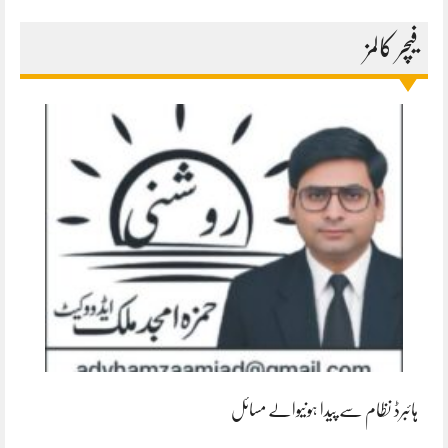
فیچر کالمز
ہائبرڈ نظام سے پیدا ہونیوالے مسائل