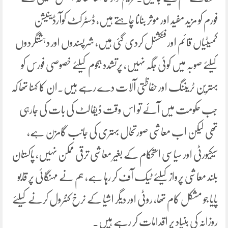
فورم کو مزید مفید اور موثر بنانا چاہتے ہیں، ڈسٹرکٹ کوآرڈینیشن
کمیٹیاں قائم اور فنکشنل کردی گئی ہیں، شرپسندوں اور دہشتگردوں
کیلئے صوبہ میں کوئی جگہ نہیں، پرتشدد ہجوم کیلئے خصوصی فورس کو
بہترین ٹریننگ اور حفاظتی آلات دے رہے ہیں۔ان کا کہنا تھا کہ
جب حکومت میں آئے تو اس وقت ڈیفالٹ کی بات کی جارہی
تھی لیکن اب معاشی صورتحال بہتری کی جانب گامزن ہے،
سیکیورٹی اور سیاسی استحکام کے بغیر معاشی ترقی ممکن نہیں، پاکستان
بلند معاشی پرواز کیلئے ٹیک آف کر رہا ہے، ہم نے مہنگائی پر قابو
پایا جو مشکل کام تھا، روٹی اور دیگر اشیا کے نرخ کنٹرول کرنے کیلئے
روزانہ کی بنیاد پر اقدامات کر رہے ہیں۔