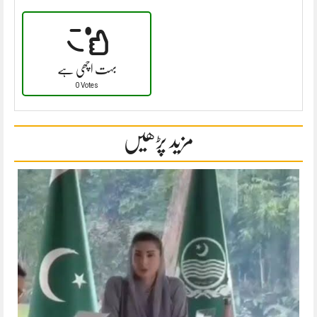
بہت اچھی ہے
0 Votes
مزید پڑھیں