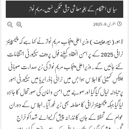
سیاسی استحکام کے بغیر معاشی ترقی ممکن نہیں،مریم نواز
جنوری 8, 2025
لاہور (بیوروچیف) وزیر اعلی پنجاب مریم نواز نے کہا ہے کہ چیمپیئنز
ٹرافی 2025 کے پر امن انعقاد کیلئے فول پروف سیکیورٹی انتظامات
کئے جائیں گے۔وزیراعلی پنجاب مریم نواز کی زیر صدارت صوبائی
اپیکس کمیٹی کا اجلاس ہوا جس میں ٹرائی باڈر ایریا میں سیکیورٹی امور
پر تبادلہ خیال کیا گیا اور صوبے میں امن و امان کی صورتحال کا جائزہ
لیا گیا جبکہ چیمپیئنز ٹرافی کا معاملہ بھی زیر غور آیا۔اجلاس کے دوران
عوام کے تحفظ کے جان کا نذرانہ پیش کرنیوالے شہدا کو خراج