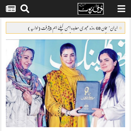
Skip
to
ایران’ عمان 60 روزہ عبوری معاہدہ امن کیلئے اہم پیشرفت (اداریہ)
content
جائیکا وفد کی مریم نواز سے ملاقات،فیصل آباد میں واٹر سپلائی منصوبوں پر
پیشرفت کا جائزہ
ایس ایس سی امتحانات 2026ء کا شیڈول جاری
پنشن فنڈز کی سرمایہ کاری سے خزانے کو نقصان پہنچانے کے معاملے کی
انکوائری شروع
گندم آٹے کا بحران تیل سے بھی بڑا ہو چکا ہے