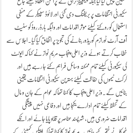
تحسین پیش کیا گیا جبکہ چیمپینز ٹرافی کے پرامن انعقاد کیلئے جامع
سکیورٹی انتظامات پر بریفنگ دی گئی اور لائوڈ سپیکر کے منفی
استعمال کو روکنے کیلئے موثر اقدامات اور واہگہ بارڈر روڈ کو سٹیٹ
آف آرٹ ٹورازم کوریڈور بنانے کی تجویز پر اتفاق کیا گیا۔اجلاس سے
خطاب کرتے ہوئے وزیر اعلی پنجاب مریم نواز نے کہا کہ ایونٹ
کی سیکیورٹی کیلئے تمام ممکنہ وسائل فراہم کئے جا رہے ہیں اور
کرکٹ ٹیموں کی حفاظت کیلئے بہترین سیکیورٹی انتظامات یقینی
بنائیں گے۔وزیر اعلی پنجاب کا کہنا تھا کہ عوام کے جان و مال
کے تحفظ کیلئے تمام ادارے یکجا ہیں اور دفاعی نہیں پیشگی
اقدامات ضروری ہیں، شرپسند عناصر پر قابو پایا جائے اور انکے
ٹھکانے ختم کیے جائیں۔مریم نواز کا کہنا تھا کہ اپیکس کمیٹی کے