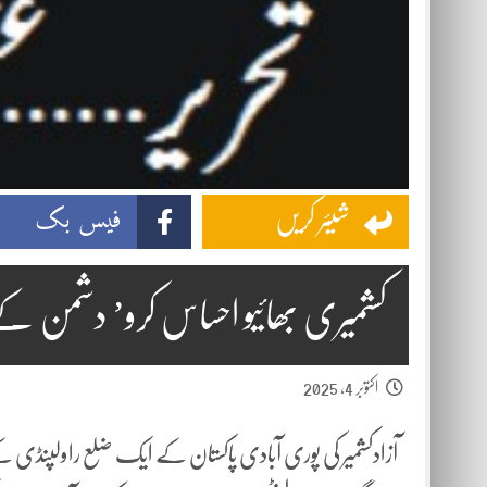
فیس بک
شیئر کریں
کشمیری بھائیو احساس کرو’ دشمن ک
اکتوبر 4, 2025
آزادکشمیر کی پوری آبادی پاکستان کے ایک ضلع راولپنڈی 