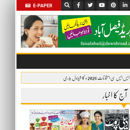
E-PAPER
ایس ایس سی امتحانات 2026ء کا شیڈول جاری
آج کا اخبار