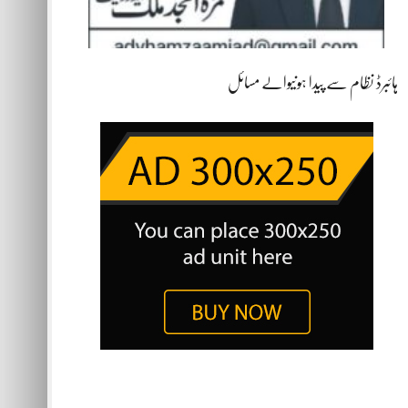
ہائبرڈ نظام سے پیدا ہونیوالے مسائل