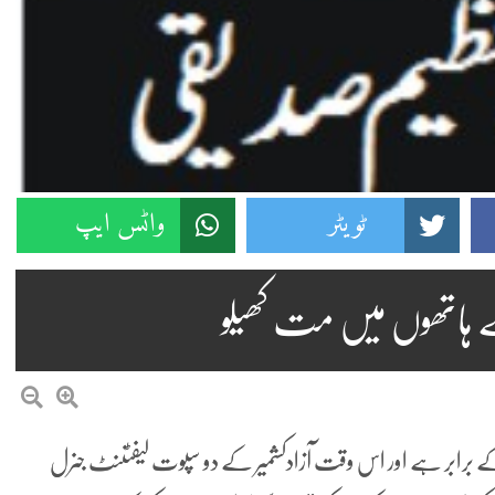
ٹویٹر
واٹس ایپ
ے ہاتھوں میں مت کھیلو
کے برابر ہے اور اس وقت آزادکشمیر کے دو سپوت لیفٹننٹ جنرل