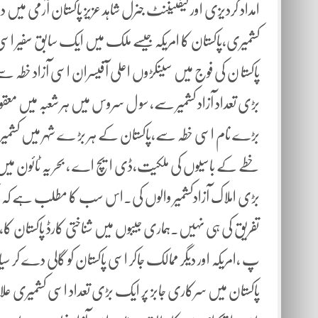
امداد گردیزی اور لیفٹیننٹ جنرل شاہد عزیز پاکستان آرمی میں دو
کشمیری،پاکستان کا امریکہ جیسے ملک میں ایک سابق سفیر اسی
پاکستا ن کی فوج میں سینکڑوں اعلی آفیسران اسی آزاد خطہ سے 
بڑی تعداد آزاد کشمیر سے، سو ل سروس میں ہر شعبہ میں مع
بڑے نام اسی خطہ سے،پاکستان کے ہر بڑ ے شہر میں کشمیریو
خطے کے باسیوں کی ملکیت،ڈی ایچ اے ، بحر یہ ٹائون میں ا
بڑی املاک آزادکشمیر والوں کی۔اس سب کا مطلب ہے کہ پاکستان
تفریق کی ہی نہیں۔ہماری جیبوں میں شناختی کارڈ پاکستان کا
پ ،امریکہ اور دیگر ممالک جاکر اسی پاکستان کو گالی دے ک
پاکستان میں سرکاری جابز پر ایک بڑی تعداد اسی کشمیری عل