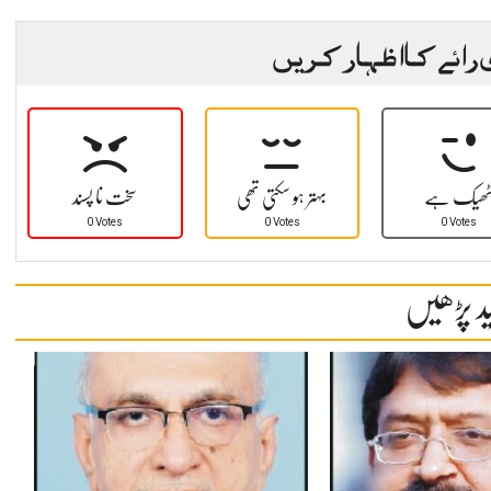
 رائے کا اظہار کریں
ھیک ہے
بہتر ہو سکتی تھی
سخت نا پسند
0 Votes
0 Votes
0 Votes
د پڑھیں