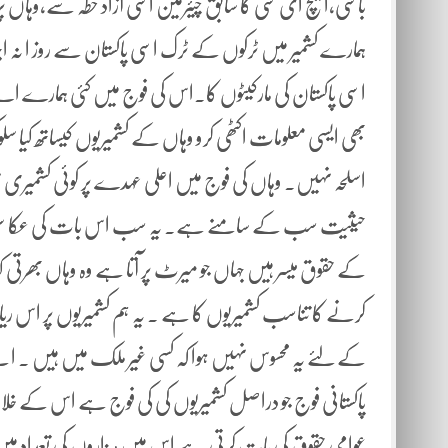
باسی،ایچ ای سی کا سابق چیئرمین اسی آزاد خطہ سے،وہاں پر
اسی پاکستان کی مارکیٹوں کا۔اس کی فوج میں کئی ہمارے اے
بھی ایسی معلومات اکٹھی کرو وہاں کے کشمیریوں کیساتھ کیا س
اسلحہ نہیں۔ وہاں کی فوج میں اعلی عہدے پر کوئی کشمیری 
حیثیت سب کے سامنے ہے۔ یہ سب اس بات کی عکاسی کرتا ہ
کے حقوق میسر ہیں جہاں جو میرٹ پر آتا ہے وہ وہاں بھرتی
کرنے کا تناسب کشمیریوں کا ہے ۔ یہ ہم کشمیریوں پر اس ری
کے لئے یہ محسوس نہیں ہوا کہ کسی غیر ملک میں ہیں ۔ ای
پاکستانی فوج جو دراصل کشمیریوں کی کی فوج ہے اس کے خ
عوامی حقوق کی بات کرتی ہے اس میں ہزاروں کی تعداد میں 