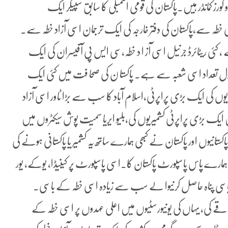
 کورز کمانڈر ہیں۔پاکستان کی قومی اسمبلی کا سابق سپیکر ایک
 خطہ سے،پاکستان کی دفتر خارجہ کی ایک ترجمان اسی آزاد خطہ سے۔
، کئی ریٹائرڈ جرنیل اسی آز ا د خطہ،سی ایس پی آفیسران کی ایک
قول تعداد اسی شعبہ سے ہے۔ پاکستا ن کی صحا فت میں کئی ایک
ں کی ایک بڑی پراپرٹی،اسلام آباد کا سب سے بڑا ٹاور اسی آزاد
یک بڑی پراپرٹی کشمیریوں کی،بلیو ایریا سمیت پوش سیکٹروں میں
یوں اور پاکستان نے کبھی ہمارے ساتھ یہ کشمیر یا پاکستانی ہونے کی
،ہمارے پاس پاسپورٹ پاکستان کا۔اسی پاسپورٹ پر کینیڈا، یوکے، یور
ر سیاسی پناہ حاصل کرنیوا لے سب سے زیادہ اسی خطہ کے باسی۔
اقے کی، یہاں کی یونیورسٹیوں میں اعلی عہدوں پر اسی خطہ کے