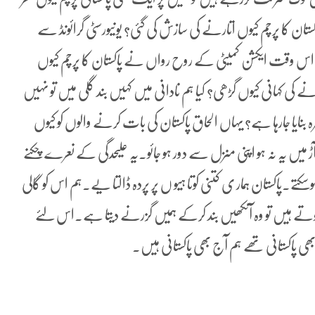
تان کا پرچم کیوں اتارنے کی سازش کی گئی؟ یونیورسٹی گرائونڈ سے
و اس وقت ایکشن کمیٹی کے روح رواں نے پاکستان کا پرچم کیوں
ی کہانی کیوں گڑھی؟ کیا ہم نادانی میں کہیں بند گلی میں تو نہیں
ہ بنایا جارہا ہے؟ یہاں الحاق پاکستان کی بات کرنے والوں کو کیوں
ڑ میں یہ نہ ہو اپنی منزل سے دور ہو جائو۔یہ علیحدگی کے نعرے چکنے
۔پاکستان ہمار ی کتنی کوتا ہیو ں پر پردہ ڈالتا یے۔ہم اس کو گالی
تے ہیں تو وہ آنکھیں بند کرکے ہمیں گزرنے دیتا ہے۔اس لئے
ی پاکستانی تھے ہم آج بھی پاکستانی ہیں۔