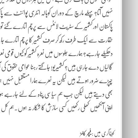
نہیں آتا؟ پہلے مارچ کے دوران کوہالہ انٹری پوائنٹ سے پاکس
پاکستان اور کشمیر کے سٹریٹ لائٹس سے پرچم اتارے گئے ت
حقارت سے ایک طرف رکھ کر صرف کشمیر کا پرچم اتارے جانے ک
دھکیلے جارہے؟ ہمارے جلوسوں میں نعرہ کشمیر کو کیوں قومی نعر
گالیاں دے جارہی ہیں؟ کشمیریو! جاگتے رہنا عوامی حقوق کی آ
چپڑے ضرور ہوتے ہیں لیکن یہ نعرے ہمارا مستقبل نہیں ہوسکتے
بھی دیتے ہیں لیکن جب ہم سیاسی پناہ کے لئے جارہے ہو
اپنی آنکھیں کھلی رکھیں کسی سازش کا شکار نہ ہوں۔ہم کل بھ
کیٹاگری میں :
فیچر کالمز