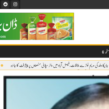
حہ 6
جائیکا وفد کی مریم نواز سے ملاقات،فیصل آباد میں واٹر سپلائی منصوبوں پر پیشرفت کا جائزہ
وائری شروع
گندم آٹے کا بحران تیل سے بھی بڑا ہو چکا ہے