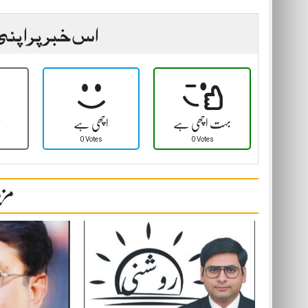
اس خبر پر اپنی
بہت اچھی ہے
اچھی ہے
ٹ
0 Votes
0 Votes
مزی