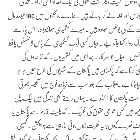
 ہوٹلوں سمیت دیگر محنت کشوں کی ایک تعداد اسی آزاد خطے کی۔
ہمارے کشمیر میں ٹرکوں کے ٹرک اسی پاکستان سے روز ا نہ اجناس اور غلہ لے کر جاتے ہیں۔ ہمارے مارکیٹوں میں 100 فیصد مال
 کے کی یونٹس موجود ہیں۔ میرے کشمیری بھائیو! ذرا اس پار سے
لوک روا رکھا جاتا یے ۔ وہاں کسی ایک کشمیری کے پاس لائنسنس یافتہ
نہیں ۔ وہاں جو سرکار ہے اس میں کشمیریوں کے نمائندوں کی
ے کہ پاکستان میں پاکستان کے شہریوں کی طرح ہمیں برابر
 کیاجاتا ہے۔پنجاب کے بعد سب سے زیادہ فوج میں آفیسر بھرتی
ا ست پاکستان کا اعتماد ہے۔ یہا ں رہتے کبھی زندگی میں ایک پل
سے میں کسی عوامی حقوق کی تحریک کے پلیٹ فارم سے پاکستان یا
لاف نعر ے کیوں؟ یہ نفرت کیوں بوئی جارہی ہے؟ایکشن۔کمیٹی
لوگ شرکت کررہے ہیں تو کہیں پر ایک بھی پاکستانی پرچم کیوں نظر