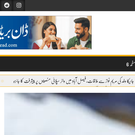
حہ 6
جائیکا وفد کی مریم نواز سے ملاقات،فیصل آباد میں واٹر سپلائی منصوبوں پر پیشرفت کا جائزہ
وائری شروع
گندم آٹے کا بحران تیل سے بھی بڑا ہو چکا ہے