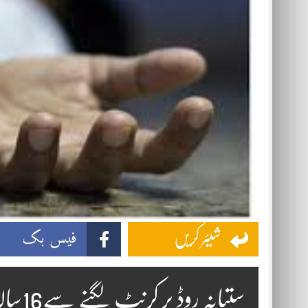
فیس بک
شیئر کریں
ستیانہ روڈ پر کرنٹ لگنے سے16سالہ لڑکا چل بسا