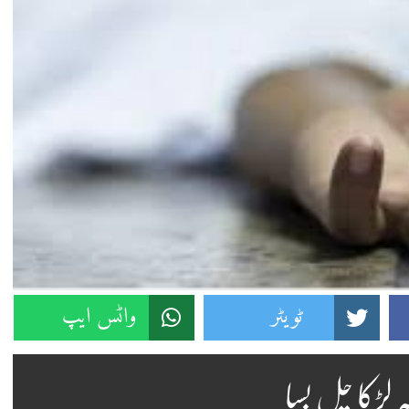
ٹویٹر
واٹس ایپ