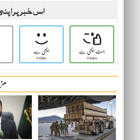
اس خبر پر اپنی
بہت اچھی ہے
اچھی ہے
ٹ
0 Votes
0 Votes
مزی