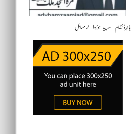
ہائبرڈ نظام سے پیدا ہونیوالے مسائل