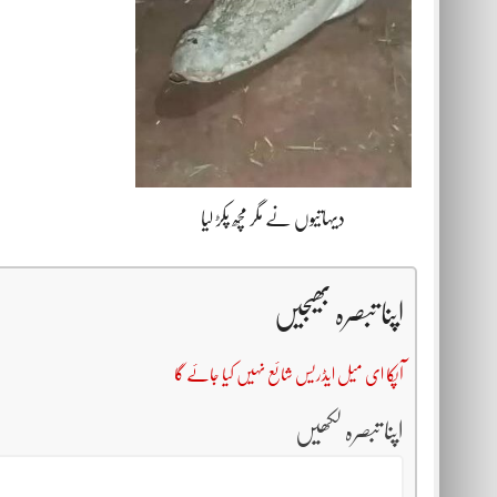
دیہاتیوں نے مگر مچھ پکڑ لیا
اپنا تبصرہ بھیجیں
آپکا ای میل ایڈریس شائع نہیں کیا جائے گا
اپنا تبصرہ لکھیں