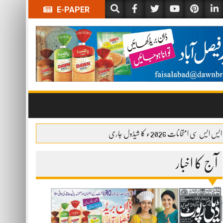
E-PAPER
ایس ایس سی امتحانات 2026ء کا شیڈول جاری
آج کا اخبار