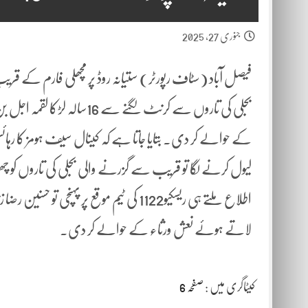
جنوری 27, 2025
فیصل آباد (سٹاف رپورٹر) ستیانہ روڈ پر مچھلی فارم کے قر
لیول کرنے لگا تو قریب سے گزرنے والی بجلی کی تاروں کو چھو ج
لاتے ہوئے نعش ورثاء کے حوالے کر دی۔
کیٹاگری میں :
صفحہ 6