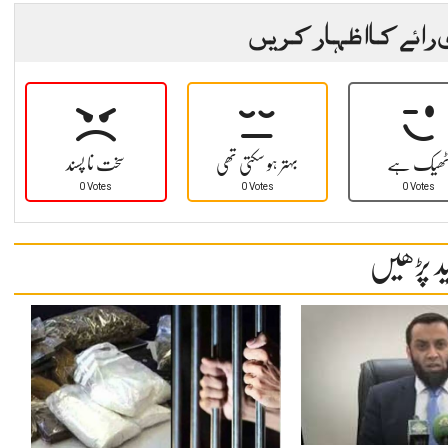
 رائے کا اظہار کریں
ھیک ہے
بہتر ہو سکتی تھی
سخت نا پسند
0 Votes
0 Votes
0 Votes
د پڑھیں