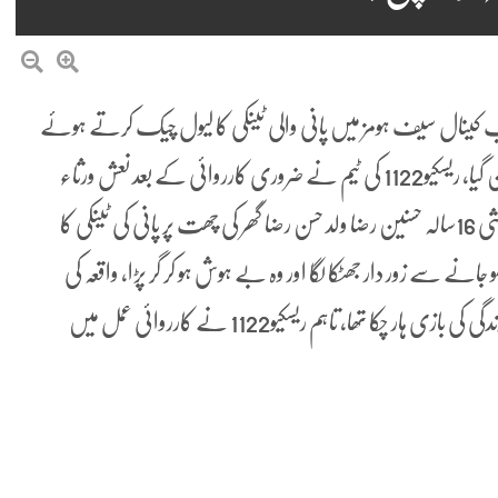
یب کینال سیف ہومز میں پانی والی ٹینکی کا لیول چیک کرتے ہوئے
بجلی کی تاروں سے کرنٹ لگنے سے 16سالہ لڑکا لقمہ اجل بن گیا، ریسکیو1122 کی ٹیم نے ضروری کارروائی کے بعد نعش ورثاء
کے حوالے کر دی۔ بتایا جاتا ہے کہ کینال سیف ہومز کا رہائشی 16سالہ حسنین رضا ولد حسن رضا گھر کی چھت پر پانی کی ٹینکی کا
انے سے زور دار جھٹکا لگا اور وہ بے ہوش ہو کر گر پڑا، واقعہ کی
اطلاع ملتے ہی ریسکیو1122 کی ٹیم موقع پر پہنچی تو حسنین رضا زندگی کی بازی ہار چکا تھا، تاہم ریسکیو1122 نے کارروائی عمل میں