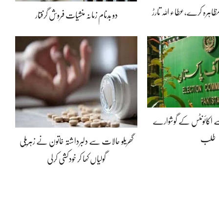
 مظاہرہ کرے،عطاء اللہ تارڑ
دو بدنام زمانہ منشیات فروش گرفتار
ے اکائونٹس کے گوشوارے
طلب
گھریلو حالات سے دلبرداشتہ خاتون نے زہریلی
گولیاں کھا کر خودکشی کرلی