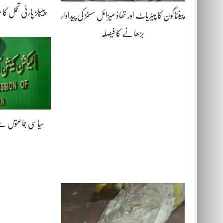
پیپلز پارٹی تحمل کا
پینٹاگون کا پیٹریاٹ اور تھاڈ میزائل سسٹمز کی پیداوار
بڑھانے کا فیصلہ
سیاسی جماعتوں س